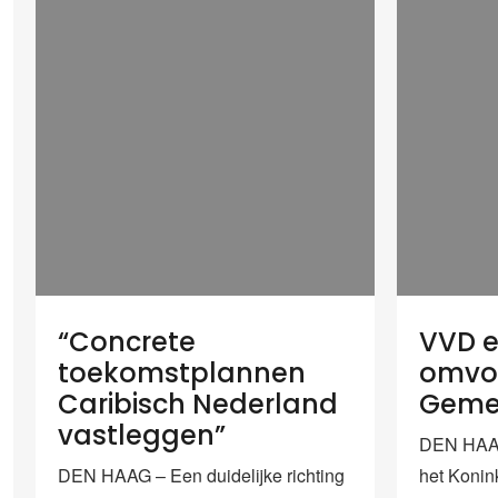
“Concrete
VVD en
toekomstplannen
omvo
Caribisch Nederland
Geme
vastleggen”
DEN HAAG
DEN HAAG – Een duidelijke richting
het Konin