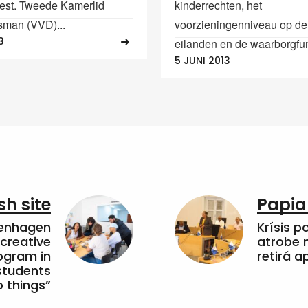
st. Tweede Kamerlid
kinderrechten, het
sman (VVD)...
voorzieningenniveau op d
3
eilanden en de waarborgfunc
5 JUNI 2013
sh site
Papia
penhagen
Krísis p
 creative
atrobe n
ogram in
retirá 
students
 things”