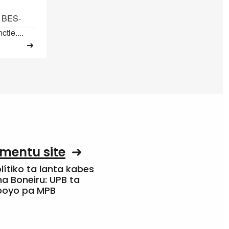
e BES-
tie....
mentu site
olítiko ta lanta kabes
a Boneiru: UPB ta
apoyo pa MPB