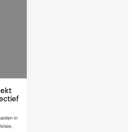
oekt
ctief
arden in
tvisie,