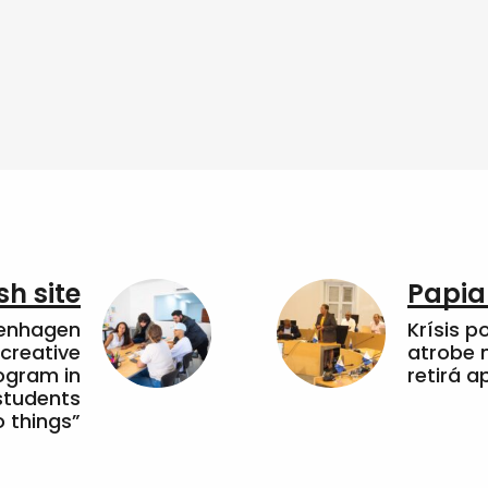
sh site
Papia
penhagen
Krísis p
 creative
atrobe n
ogram in
retirá 
students
 things”