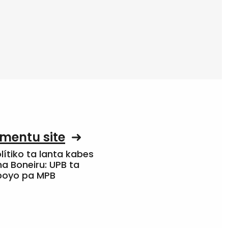
mentu site
olítiko ta lanta kabes
a Boneiru: UPB ta
apoyo pa MPB