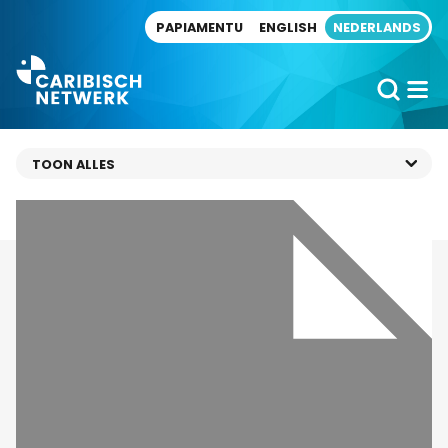
Direct naar artikel
PAPIAMENTU
ENGLISH
NEDERLANDS