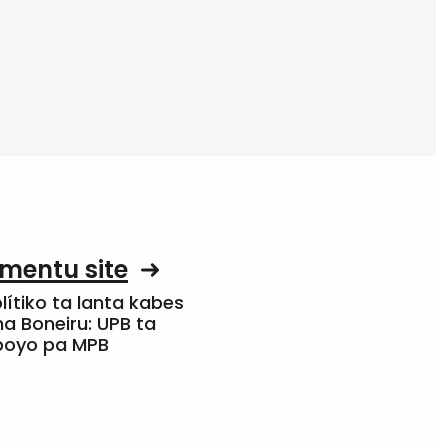
mentu site
olítiko ta lanta kabes
a Boneiru: UPB ta
apoyo pa MPB