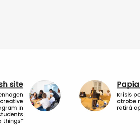
sh site
Papia
penhagen
Krísis p
 creative
atrobe n
ogram in
retirá 
students
 things”