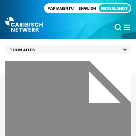
Direct naar artikel
PAPIAMENTU
ENGLISH
NEDERLANDS