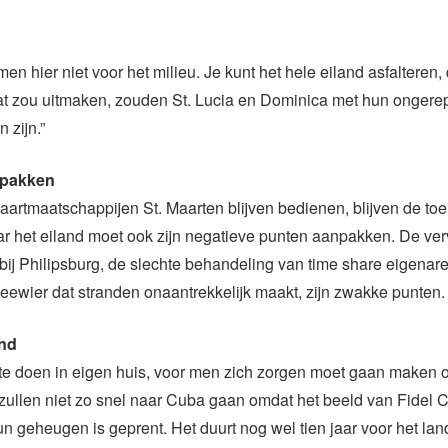
men hier niet voor het milieu. Je kunt het hele eiland asfalteren,
 dat zou uitmaken, zouden St. Lucia en Dominica met hun ongerep
 zijn.”
npakken
aartmaatschappijen St. Maarten blijven bedienen, blijven de to
r het eiland moet ook zijn negatieve punten aanpakken. De ver
ij Philipsburg, de slechte behandeling van time share eigenare
ewier dat stranden onaantrekkelijk maakt, zijn zwakke punten.
nd
 te doen in eigen huis, voor men zich zorgen moet gaan maken 
ullen niet zo snel naar Cuba gaan omdat het beeld van Fidel C
un geheugen is geprent. Het duurt nog wel tien jaar voor het land