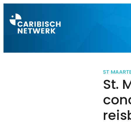
Direct naar a
ST MAART
St. 
con
rei