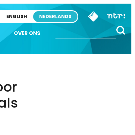
ENGLISH
NEDERLANDS
OVER ONS
oor
als