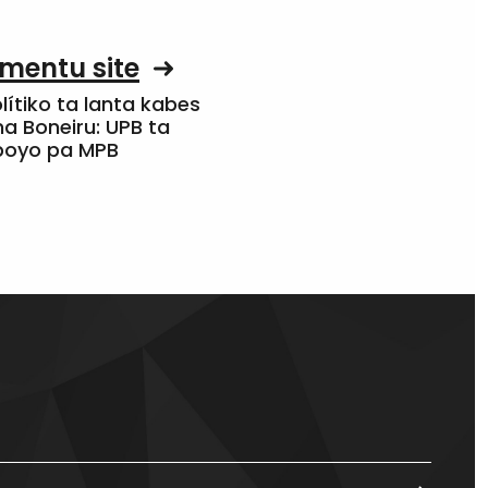
mentu site
olítiko ta lanta kabes
a Boneiru: UPB ta
apoyo pa MPB