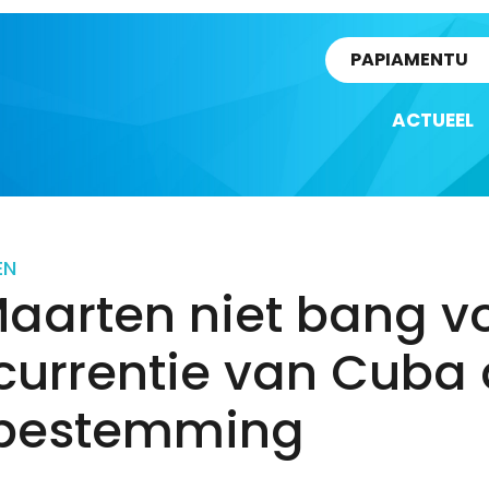
rtikel
PAPIAMENTU
ACTUEEL
EN
Maarten niet bang v
currentie van Cuba 
sbestemming