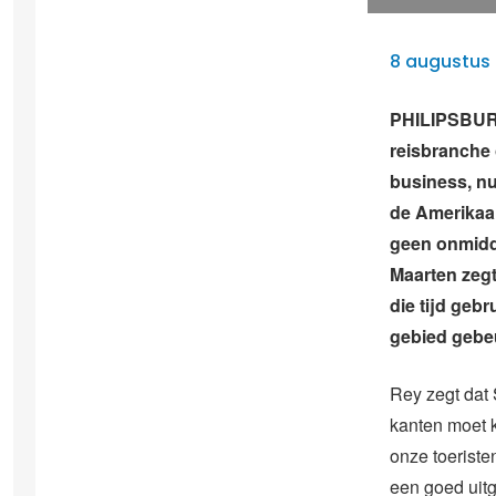
8 augustus 
PHILIPSBURG
reisbranche o
business, n
de Amerikaa
geen onmidde
Maarten zegt 
die tijd geb
gebied gebeu
Rey zegt dat 
kanten moet k
onze toeriste
een goed uit