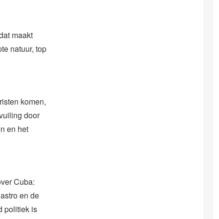
 dat maakt
te natuur, top
eristen komen,
vuiling door
n en het
over Cuba:
astro en de
 politiek is