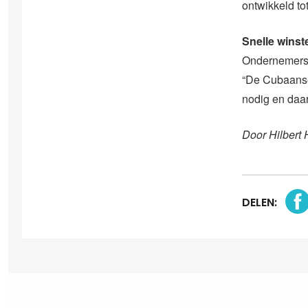
ontwikkeld to
Snelle winst
Ondernemers 
“De Cubaanse
nodig en daa
Door Hilbert 
DELEN: