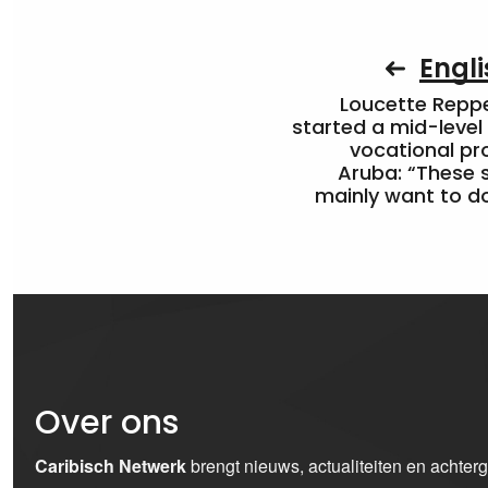
Engli
Loucette Rep
started a mid-level
vocational pr
Aruba: “These 
mainly want to do
Over ons
Caribisch Netwerk
brengt nieuws, actualiteiten en achter