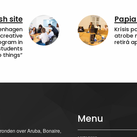
sh site
Papia
penhagen
Krísis p
 creative
atrobe n
ogram in
retirá 
students
 things”
Menu
gronden over Aruba, Bonaire,