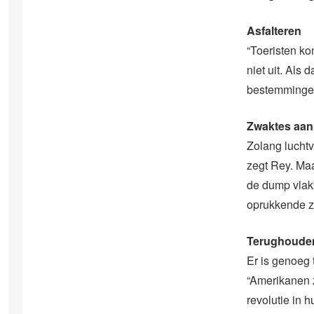
Asfalteren
“Toeristen ko
niet uit. Als
bestemmingen
Zwaktes aa
Zolang luchtv
zegt Rey. Maa
de dump vlakb
oprukkende ze
Terughoude
Er is genoeg
“Amerikanen z
revolutie in h