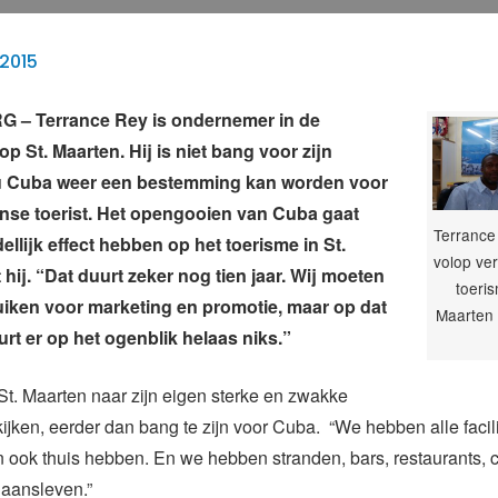
2015
 – Terrance Rey is ondernemer in de
p St. Maarten. Hij is niet bang voor zijn
u Cuba weer een bestemming kan worden voor
nse toerist. Het opengooien van Cuba gaat
Terrance
llijk effect hebben op het toerisme in St.
volop ver
hij. “Dat duurt zeker nog tien jaar. Wij moeten
toeri
ruiken voor marketing en promotie, maar op dat
Maarten 
rt er op het ogenblik helaas niks.”
St. Maarten naar zijn eigen sterke en zwakke
ijken, eerder dan bang te zijn voor Cuba. “We hebben alle facili
n ook thuis hebben. En we hebben stranden, bars, restaurants, 
gaansleven.”