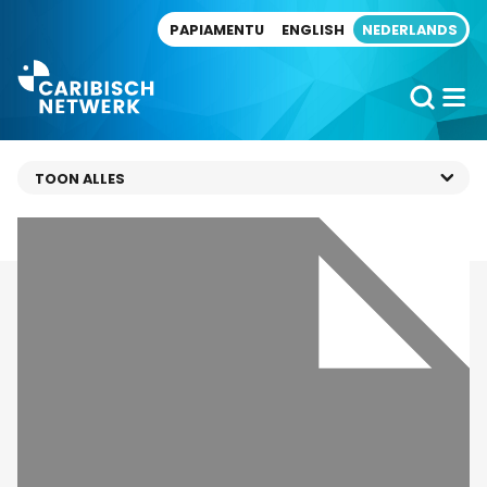
Direct naar artikel
PAPIAMENTU
ENGLISH
NEDERLANDS