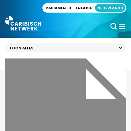
Direct naar artikel
PAPIAMENTU
ENGLISH
NEDERLANDS