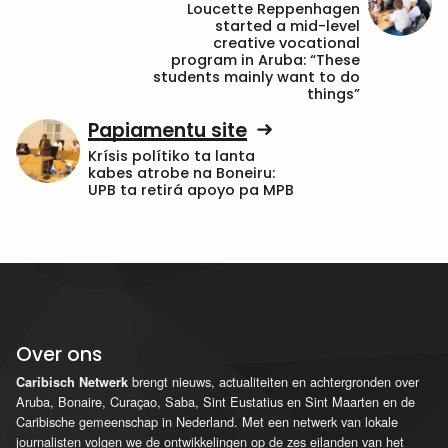
Loucette Reppenhagen
started a mid-level
creative vocational
program in Aruba: “These
students mainly want to do
things”
Papiamentu site
Krísis polítiko ta lanta
kabes atrobe na Boneiru:
UPB ta retirá apoyo pa MPB
Over ons
brengt nieuws, actualiteiten en achtergronden over
Caribisch Netwerk
Aruba, Bonaire, Curaçao, Saba, Sint Eustatius en Sint Maarten en de
Caribische gemeenschap in Nederland. Met een netwerk van lokale
journalisten volgen we de ontwikkelingen op de zes eilanden van het