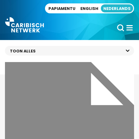
Direct naar artikel
PAPIAMENTU
ENGLISH
NEDERLANDS