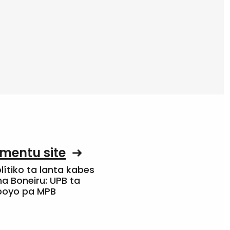
mentu site
olítiko ta lanta kabes
a Boneiru: UPB ta
apoyo pa MPB