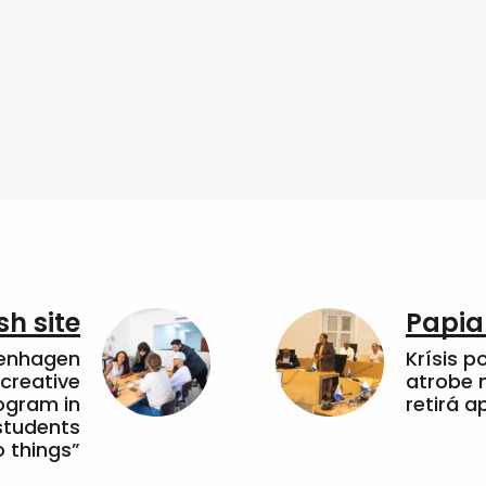
sh site
Papia
penhagen
Krísis p
 creative
atrobe n
ogram in
retirá 
students
 things”