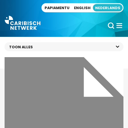
Direct naar artikel
PAPIAMENTU
ENGLISH
NEDERLANDS