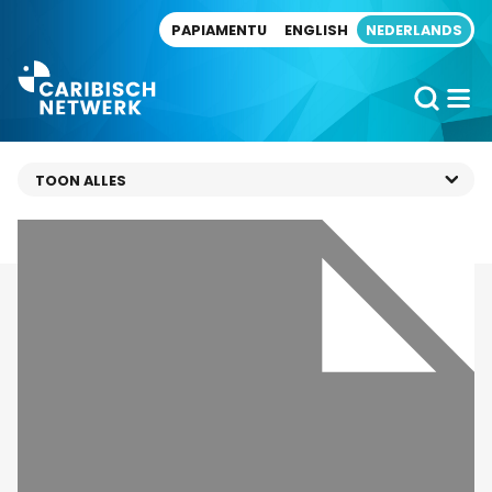
Direct naar artikel
PAPIAMENTU
ENGLISH
NEDERLANDS