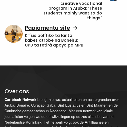
creative vocational
program in Aruba: “These
students mainly want to do
things”
Papiamentu site
Krísis polítiko ta lanta
kabes atrobe na Boneiru:
UPB ta retirá apoyo pa MPB
Over ons
brengt nieuws, actualiteiten en achtergronden over
Caribisch Netwerk
Aruba, Bonaire, Curaçao, Saba, Sint Eustatius en Sint Maarten en de
Caribische gemeenschap in Nederland. Met een netwerk van lokale
journalisten volgen we de ontwikkelingen op de zes eilanden van het
Nederlandse Koninkrijk. Het netwerk volgt ook de Antilliaanse en