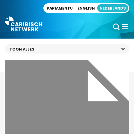
Direct naar artikel
PAPIAMENTU
ENGLISH
NEDERLANDS