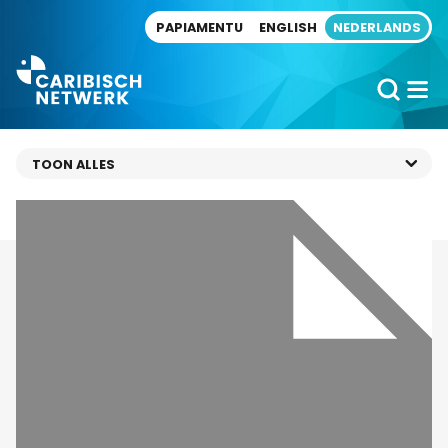
Direct naar artikel
PAPIAMENTU
ENGLISH
NEDERLANDS