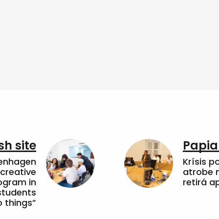
sh site
Papia
penhagen
Krísis p
 creative
atrobe n
ogram in
retirá 
students
 things”