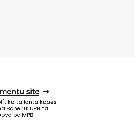
mentu site
olítiko ta lanta kabes
a Boneiru: UPB ta
apoyo pa MPB