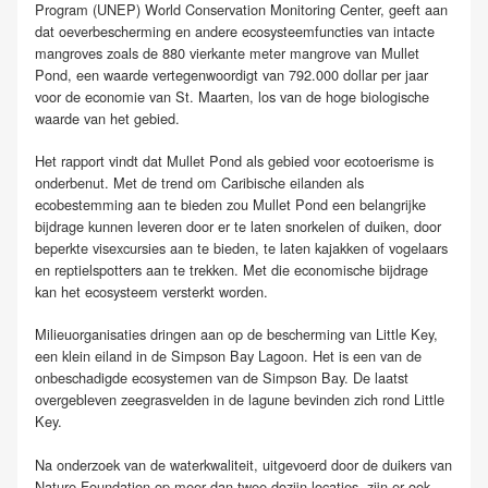
Program (UNEP) World Conservation Monitoring Center, geeft aan
dat oeverbescherming en andere ecosysteemfuncties van intacte
mangroves zoals de 880 vierkante meter mangrove van Mullet
Pond, een waarde vertegenwoordigt van 792.000 dollar per jaar
voor de economie van St. Maarten, los van de hoge biologische
waarde van het gebied.
Het rapport vindt dat Mullet Pond als gebied voor ecotoerisme is
onderbenut. Met de trend om Caribische eilanden als
ecobestemming aan te bieden zou Mullet Pond een belangrijke
bijdrage kunnen leveren door er te laten snorkelen of duiken, door
beperkte visexcursies aan te bieden, te laten kajakken of vogelaars
en reptielspotters aan te trekken. Met die economische bijdrage
kan het ecosysteem versterkt worden.
Milieuorganisaties dringen aan op de bescherming van Little Key,
een klein eiland in de Simpson Bay Lagoon. Het is een van de
onbeschadigde ecosystemen van de Simpson Bay. De laatst
overgebleven zeegrasvelden in de lagune bevinden zich rond Little
Key.
Na onderzoek van de waterkwaliteit, uitgevoerd door de duikers van
Nature Foundation op meer dan twee dozijn locaties, zijn er ook