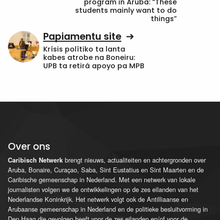
program in Aruba: “These
students mainly want to do
things”
Papiamentu site
Krísis polítiko ta lanta
kabes atrobe na Boneiru:
UPB ta retirá apoyo pa MPB
Over ons
brengt nieuws, actualiteiten en achtergronden over
Caribisch Netwerk
Aruba, Bonaire, Curaçao, Saba, Sint Eustatius en Sint Maarten en de
Caribische gemeenschap in Nederland. Met een netwerk van lokale
journalisten volgen we de ontwikkelingen op de zes eilanden van het
Nederlandse Koninkrijk. Het netwerk volgt ook de Antilliaanse en
Arubaanse gemeenschap in Nederland en de politieke besluitvorming in
Den Haag die gevolgen heeft voor de zes eilanden en/of voor de