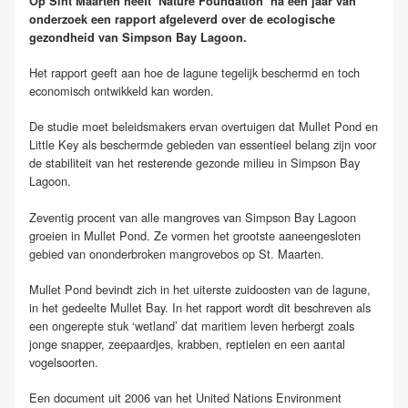
Op Sint Maarten heeft ‘Nature Foundation’ na een jaar van
onderzoek een rapport afgeleverd over de ecologische
gezondheid van Simpson Bay Lagoon.
Het rapport geeft aan hoe de lagune tegelijk beschermd en toch
economisch ontwikkeld kan worden.
De studie moet beleidsmakers ervan overtuigen dat Mullet Pond en
Little Key als beschermde gebieden van essentieel belang zijn voor
de stabiliteit van het resterende gezonde milieu in Simpson Bay
Lagoon.
Zeventig procent van alle mangroves van Simpson Bay Lagoon
groeien in Mullet Pond. Ze vormen het grootste aaneengesloten
gebied van ononderbroken mangrovebos op St. Maarten.
Mullet Pond bevindt zich in het uiterste zuidoosten van de lagune,
in het gedeelte Mullet Bay. In het rapport wordt dit beschreven als
een ongerepte stuk ‘wetland’ dat maritiem leven herbergt zoals
jonge snapper, zeepaardjes, krabben, reptielen en een aantal
vogelsoorten.
Een document uit 2006 van het United Nations Environment