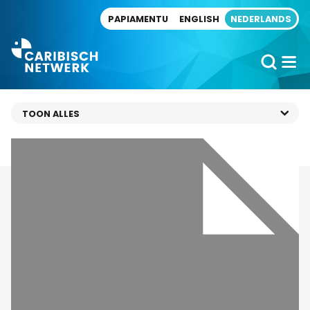
Direct naar artikel
PAPIAMENTU
ENGLISH
NEDERLANDS