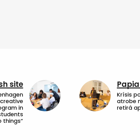
sh site
Papia
penhagen
Krísis p
 creative
atrobe n
ogram in
retirá 
students
 things”