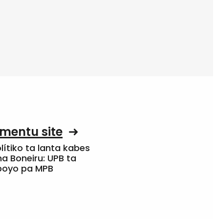
mentu site
olítiko ta lanta kabes
a Boneiru: UPB ta
apoyo pa MPB