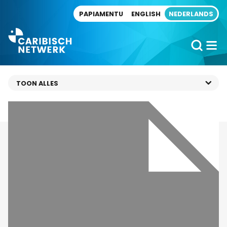
Direct naar artikel
PAPIAMENTU
ENGLISH
NEDERLANDS