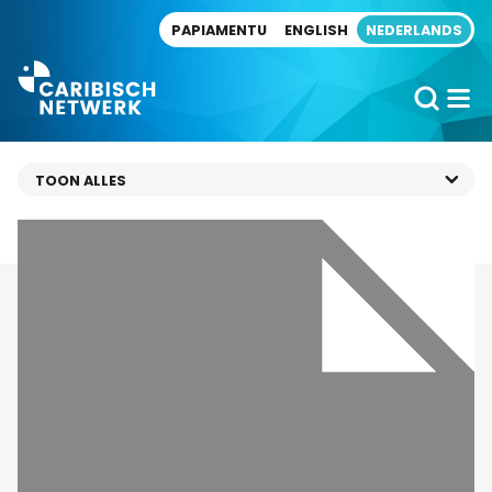
Direct naar artikel
PAPIAMENTU
ENGLISH
NEDERLANDS