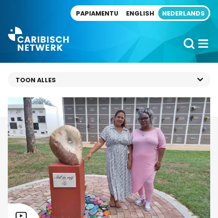
Direct naar artikel
PAPIAMENTU
ENGLISH
NEDERLANDS