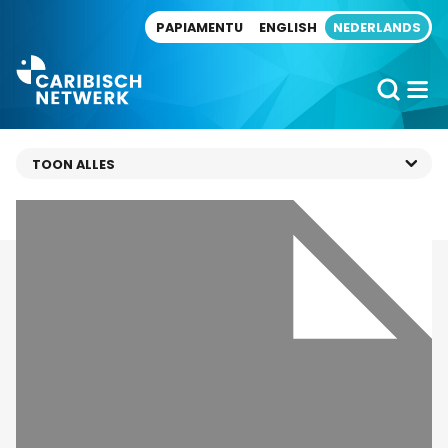
Direct naar artikel
PAPIAMENTU
ENGLISH
NEDERLANDS