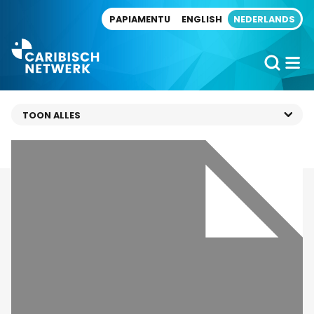
Direct naar artikel
PAPIAMENTU
ENGLISH
NEDERLANDS