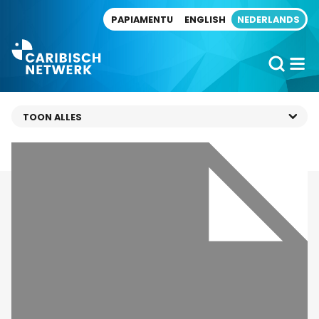
Direct naar artikel
PAPIAMENTU
ENGLISH
NEDERLANDS