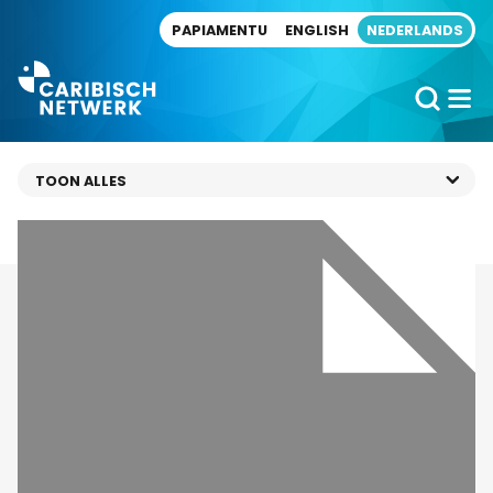
Direct naar artikel
PAPIAMENTU
ENGLISH
NEDERLANDS