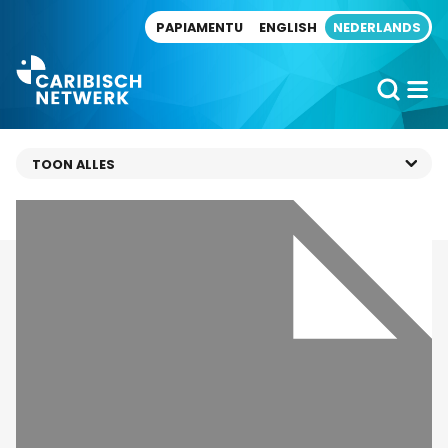
Direct naar artikel
PAPIAMENTU
ENGLISH
NEDERLANDS