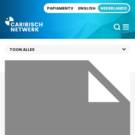
Direct naar artikel
PAPIAMENTU
ENGLISH
NEDERLANDS