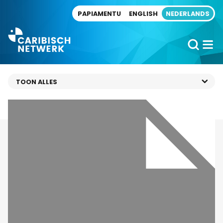
Direct naar artikel
PAPIAMENTU
ENGLISH
NEDERLANDS