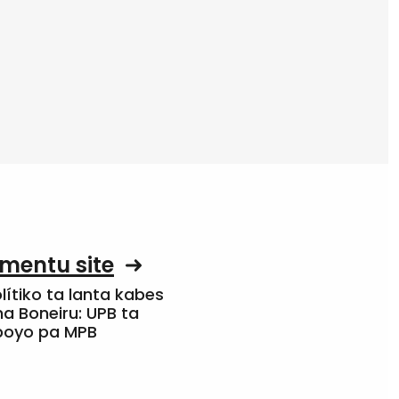
mentu site
olítiko ta lanta kabes
a Boneiru: UPB ta
apoyo pa MPB