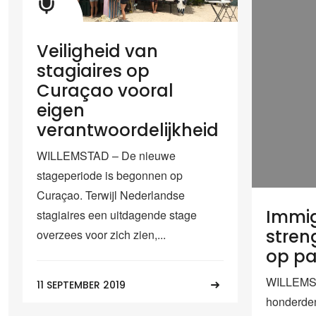
Veiligheid van
stagiaires op
Curaçao vooral
eigen
verantwoordelijkheid
WILLEMSTAD – De nieuwe
stageperiode is begonnen op
Curaçao. Terwijl Nederlandse
Immig
stagiaires een uitdagende stage
stren
overzees voor zich zien,...
op pa
WILLEMSTA
11 SEPTEMBER 2019
honderden