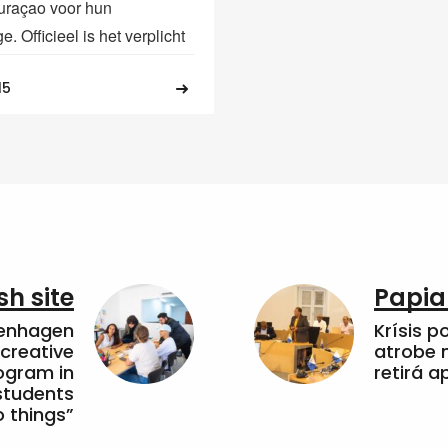
Curaçao voor hun
. Officieel is het verplicht
15
sh site
Papia
penhagen
Krísis p
 creative
atrobe n
ogram in
retirá 
students
 things”