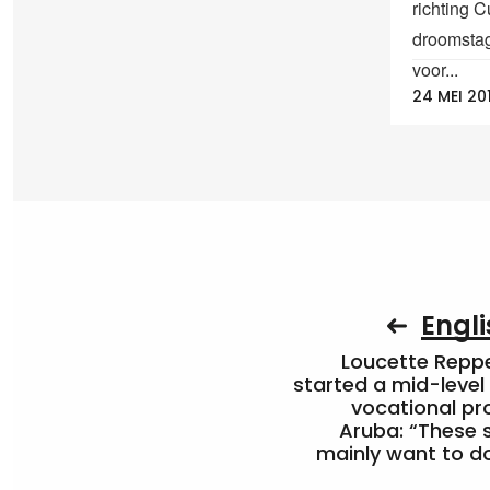
richting 
droomstage
voor...
24 MEI 20
Engli
Loucette Rep
started a mid-level
vocational pr
Aruba: “These 
mainly want to do