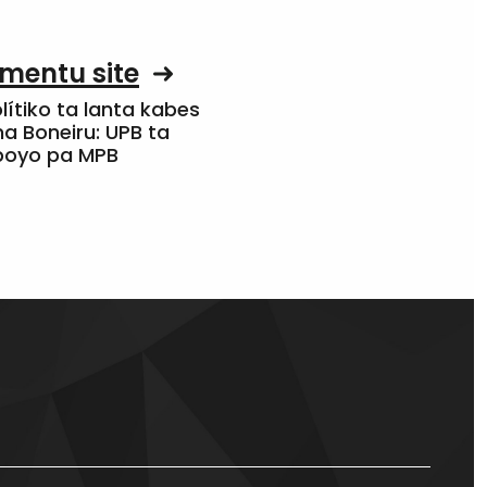
mentu site
olítiko ta lanta kabes
a Boneiru: UPB ta
apoyo pa MPB