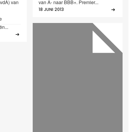
PvdA) van
van A- naar BBB+. Premier...
18 JUNI 2013
e
ën...