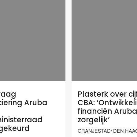
raag
Plasterk over cij
ciering Aruba
CBA: ‘Ontwikkel
financiën Arub
ministerraad
zorgelijk’
gekeurd
ORANJESTAD/ DEN HAAG