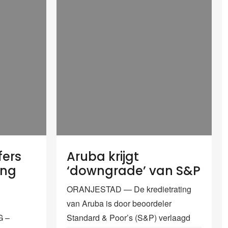
fers
Aruba krijgt
ing
‘downgrade’ van S&P
a
ORANJESTAD — De kredietrating
van Aruba is door beoordeler
 –
Standard & Poor’s (S&P) verlaagd