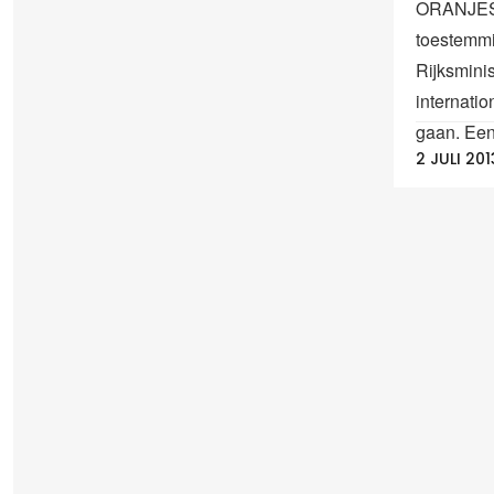
ORANJES
toestemm
Rijksmini
internatio
gaan. Een 
2 JULI 201