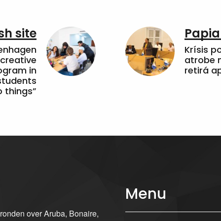
sh site
Papia
penhagen
Krísis p
 creative
atrobe n
ogram in
retirá 
students
 things”
Menu
gronden over Aruba, Bonaire,