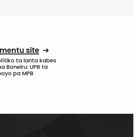
mentu site
olítiko ta lanta kabes
a Boneiru: UPB ta
apoyo pa MPB