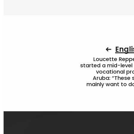
Engli
Loucette Rep
started a mid-level
vocational pr
Aruba: “These 
mainly want to do