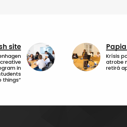
sh site
Papia
penhagen
Krísis p
 creative
atrobe n
ogram in
retirá 
students
 things”