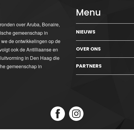
Menu
gronden over Aruba, Bonaire,
NIEUWS
ibische gemeenschap in
n we de ontwikkelingen op de
OVER ONS
volgt ook de Antilliaanse en
luitvorming in Den Haag die
PARTNERS
sche gemeenschap in