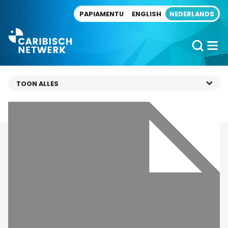
Direct naar artikel
PAPIAMENTU
ENGLISH
NEDERLANDS