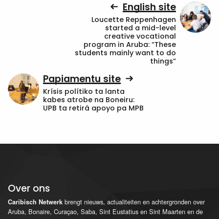
English site
Loucette Reppenhagen
started a mid-level
creative vocational
program in Aruba: “These
students mainly want to do
things”
Papiamentu site
Krísis polítiko ta lanta
kabes atrobe na Boneiru:
UPB ta retirá apoyo pa MPB
Over ons
brengt nieuws, actualiteiten en achtergronden over
Caribisch Netwerk
Aruba, Bonaire, Curaçao, Saba, Sint Eustatius en Sint Maarten en de