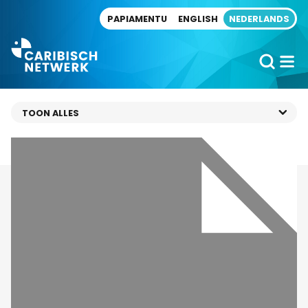
Direct naar artikel
PAPIAMENTU
ENGLISH
NEDERLANDS