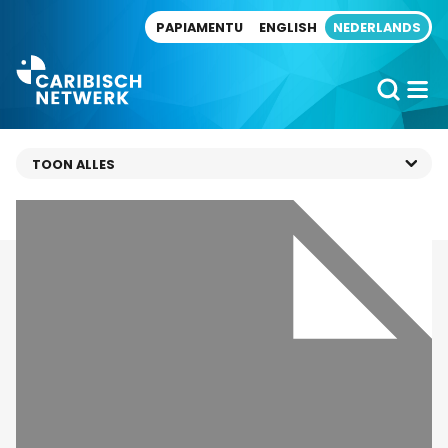
Direct naar artikel
PAPIAMENTU
ENGLISH
NEDERLANDS