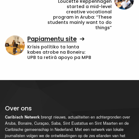
Loucette Reppenhagen
started a mid-level
creative vocational
program in Aruba: “These
students mainly want to do
things”
Papiamentu site
Krísis polítiko ta lanta
kabes atrobe na Boneiru:
UPB ta retirá apoyo pa MPB
Over ons
brengt nieuws, actualiteiten en achtergronden over
Caribisch Netwerk
Aruba, Bonaire, Curaçao, Saba, Sint Eustatius en Sint Maarten en de
Caribische gemeenschap in Nederland. Met een netwerk van lokale
journalisten volgen we de ontwikkelingen op de zes eilanden van het