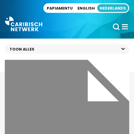
Direct naar artikel
PAPIAMENTU
ENGLISH
NEDERLANDS