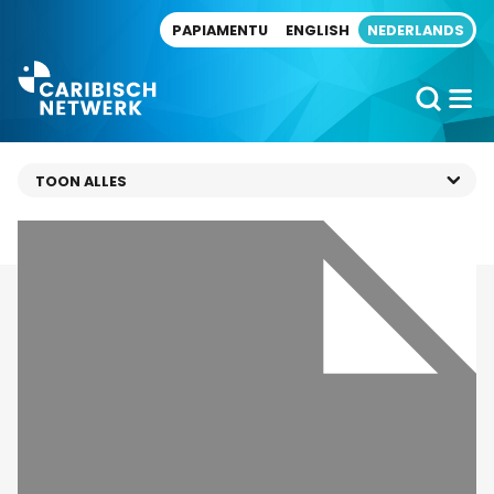
Direct naar artikel
PAPIAMENTU
ENGLISH
NEDERLANDS