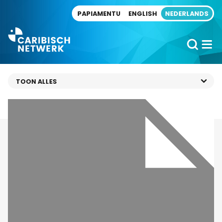
Direct naar artikel
PAPIAMENTU
ENGLISH
NEDERLANDS