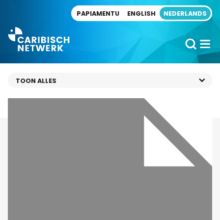
Direct naar artikel
PAPIAMENTU
ENGLISH
NEDERLANDS