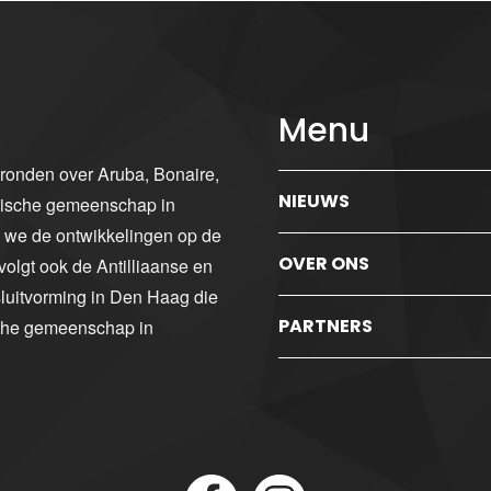
Menu
gronden over Aruba, Bonaire,
NIEUWS
ibische gemeenschap in
n we de ontwikkelingen op de
OVER ONS
volgt ook de Antilliaanse en
luitvorming in Den Haag die
PARTNERS
sche gemeenschap in