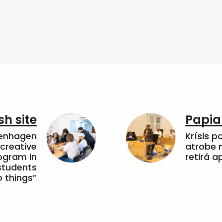
sh site
Papia
penhagen
Krísis p
 creative
atrobe n
ogram in
retirá 
students
 things”