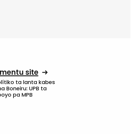
mentu site
olítiko ta lanta kabes
a Boneiru: UPB ta
apoyo pa MPB