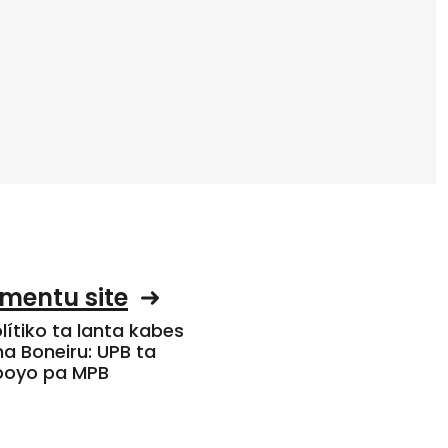
mentu site
olítiko ta lanta kabes
a Boneiru: UPB ta
apoyo pa MPB