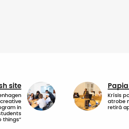
sh site
Papia
penhagen
Krísis p
 creative
atrobe n
ogram in
retirá 
students
 things”