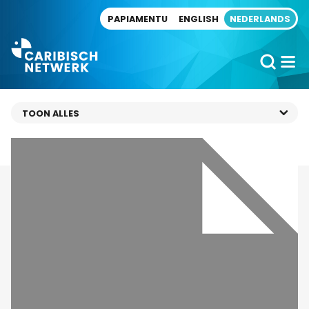
Direct naar artikel
PAPIAMENTU
ENGLISH
NEDERLANDS