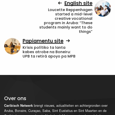
English site
Loucette Reppenhagen
started a mid-level
creative vocational
program in Aruba: “These
students mainly want to do
things”
Papiamentu site
Krísis polítiko ta lanta
kabes atrobe na Boneiru:
UPB ta retirá apoyo pa MPB
Over ons
brengt nieuws, actualiteiten en achtergronden over
Caribisch Netwerk
Aruba, Bonaire, Curaçao, Saba, Sint Eustatius en Sint Maarten en de