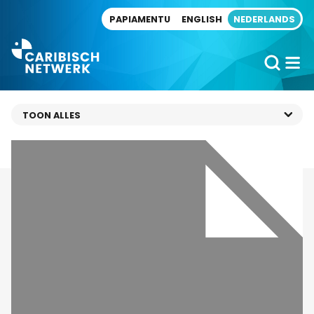
Direct naar artikel
PAPIAMENTU
ENGLISH
NEDERLANDS