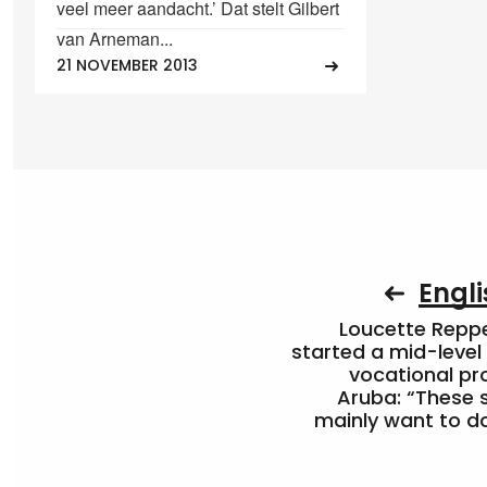
veel meer aandacht.’ Dat stelt Gilbert
van Arneman...
21 NOVEMBER 2013
Engli
Loucette Rep
started a mid-level
vocational pr
Aruba: “These 
mainly want to do