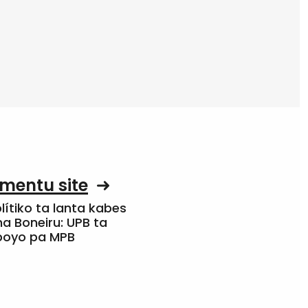
mentu site
olítiko ta lanta kabes
a Boneiru: UPB ta
apoyo pa MPB