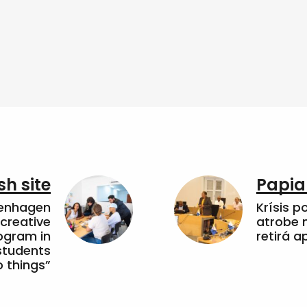
sh site
Papia
penhagen
Krísis p
 creative
atrobe n
ogram in
retirá 
students
 things”