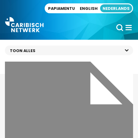
Direct naar artikel
PAPIAMENTU
ENGLISH
NEDERLANDS