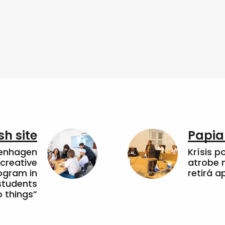
sh site
Papia
penhagen
Krísis p
 creative
atrobe n
ogram in
retirá 
students
 things”