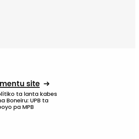
mentu site
olítiko ta lanta kabes
a Boneiru: UPB ta
apoyo pa MPB