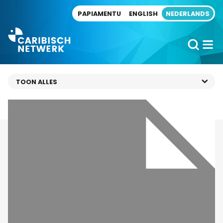
Direct naar artikel
PAPIAMENTU
ENGLISH
NEDERLANDS